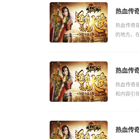
热血传
热血传奇
的地方。在
热血传
热血传奇
和内容引领
热血传