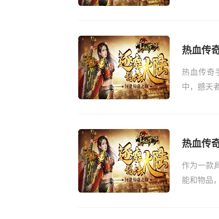
热血传
热血传奇
中，撼天者
热血传
作为一款
能和物品，