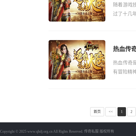
随着游戏
过了十几年
热血传
热血传奇
有冒险精神
首页
<<
1
2
Copyright © 2025 www.qhdj.org.cn All Rights Reserved.
传奇私服
版权所有